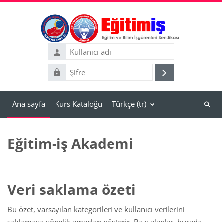
Ana içeriğe git
Kullanıcı
adı
Şifre
Giriş
yap
Ana sayfa
Kurs Kataloğu
Türkçe ‎(tr)‎
Kursla
ara
Eğitim-iş Akademi
Veri saklama özeti
Bu özet, varsayılan kategorileri ve kullanıcı verilerini
saklamaya yönelik amaçları gösterir. Bazı alanlar, burada